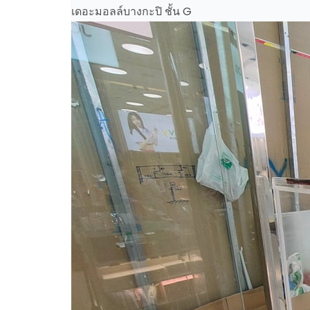
เดอะมอลล์บางกะปิ ชั้น G