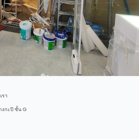
เรา
งกะปิ ชั้น G