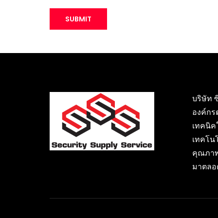
บริษัท 
องค์กร
เทคนิค
เทคโนโ
คุณภาพ
มาตลอด