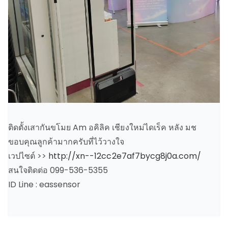
ติดตั้งเสากันขโมย Am อคิลิค เชียงใหม่ไดเร็ค หลัง มช
ขอบคุณลูกค้ามากครับที่ไว้วางใจ
เวปไซต์ >>
http://xn--12cc2e7af7bycg8j0a.com/
สนใจติดต่อ 099-536-5355
ID Line : eassensor