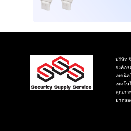
บริษัท 
องค์กร
เทคนิค
เทคโนโ
คุณภาพ
มาตลอด